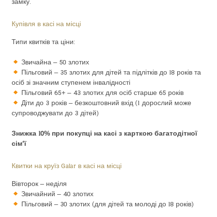
замку.
Купівля в касі на місці
Типи квитків та ціни:
Звичайна – 50 злотих
Пільговий – 35 злотих для дітей та підлітків до 18 років та
осіб зі значним ступенем інвалідності
Пільговий 65+ – 43 злотих для осіб старше 65 років
Діти до 3 років – безкоштовний вхід (1 дорослий може
супроводжувати до 3 дітей)
Знижка 10% при покупці на касі з карткою багатодітної
сім’ї
Квитки на круїз Galar в касі на місці
Вівторок – неділя
Звичайний – 40 злотих
Пільговий – 30 злотих (для дітей та молоді до 18 років)