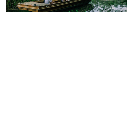
Прогулянка на камбузі навколо замку