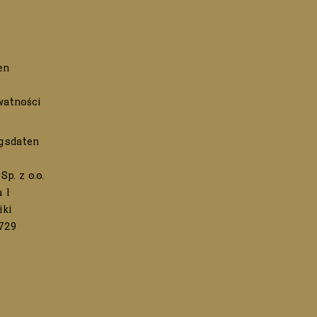
en
watności
gsdaten
Sp. z o.o.
 1
iki
729