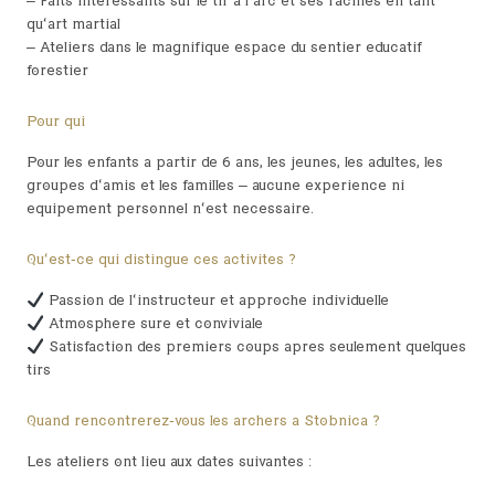
– Faits intéressants sur le tir à l’arc et ses racines en tant
qu’art martial
– Ateliers dans le magnifique espace du sentier éducatif
forestier
Pour qui
Pour les enfants à partir de 6 ans, les jeunes, les adultes, les
groupes d’amis et les familles – aucune expérience ni
équipement personnel n’est nécessaire.
Qu’est-ce qui distingue ces activités ?
Passion de l’instructeur et approche individuelle
Atmosphère sûre et conviviale
Satisfaction des premiers coups après seulement quelques
tirs
Quand rencontrerez-vous les archers à Stobnica ?
Les ateliers ont lieu aux dates suivantes :