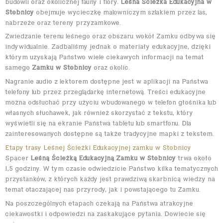
budowli oraz okolicznej fauny i flory.
Leśna Ścieżka Edukacyjna w
Stobnicy
obejmuje wycieczkę malowniczym szlakiem przez las,
nabrzeże oraz tereny przyzamkowe.
Zwiedzanie terenu leśnego oraz obszaru wokół Zamku odbywa się
indywidualnie. Zadbaliśmy jednak o materiały edukacyjne, dzięki
którym uzyskają Państwo wiele ciekawych informacji na temat
samego
Zamku w Stobnicy
oraz okolic.
Nagranie audio z lektorem dostępne jest w aplikacji na Państwa
telefony lub przez przeglądarkę internetową. Treści edukacyjne
można odsłuchać przy użyciu wbudowanego w telefon głośnika lub
własnych słuchawek, jak również skorzystać z tekstu, który
wyświetli się na ekranie Państwa tabletu lub smartfonu. Dla
zainteresowanych dostępne są także tradycyjne mapki z tekstem.
Etapy trasy Leśnej Ścieżki Edukacyjnej zamku w Stobnicy
Spacer
Leśną Ścieżką Edukacyjną Zamku w Stobnicy
trwa około
1,5 godziny. W tym czasie odwiedzicie Państwo kilka tematycznych
przystanków, z których każdy jest prawdziwą skarbnicą wiedzy na
temat otaczającej nas przyrody, jak i powstającego tu Zamku.
Na poszczególnych etapach czekają na Państwa atrakcyjne
ciekawostki i odpowiedzi na zaskakujące pytania. Dowiecie się