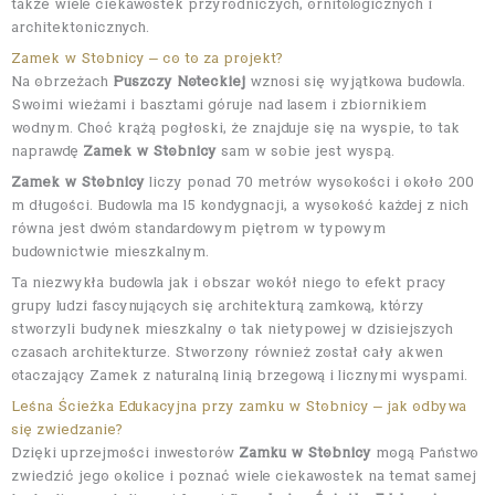
także wiele ciekawostek przyrodniczych, ornitologicznych i
architektonicznych.
Zamek w Stobnicy – co to za projekt?
Na obrzeżach
Puszczy Noteckiej
wznosi się wyjątkowa budowla.
Swoimi wieżami i basztami góruje nad lasem i zbiornikiem
wodnym. Choć krążą pogłoski, że znajduje się na wyspie, to tak
naprawdę
Zamek w Stobnicy
sam w sobie jest wyspą.
Zamek w Stobnicy
liczy ponad 70 metrów wysokości i około 200
m długości. Budowla ma 15 kondygnacji, a wysokość każdej z nich
równa jest dwóm standardowym piętrom w typowym
budownictwie mieszkalnym.
Ta niezwykła budowla jak i obszar wokół niego to efekt pracy
grupy ludzi fascynujących się architekturą zamkową, którzy
stworzyli budynek mieszkalny o tak nietypowej w dzisiejszych
czasach architekturze. Stworzony również został cały akwen
otaczający Zamek z naturalną linią brzegową i licznymi wyspami.
Leśna Ścieżka Edukacyjna przy zamku w Stobnicy – jak odbywa
się zwiedzanie?
Dzięki uprzejmości inwestorów
Zamku w Stobnicy
mogą Państwo
zwiedzić jego okolice i poznać wiele ciekawostek na temat samej