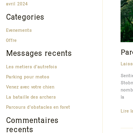
avril 2024
Catégories
Evénements
Offre
Par
Messages récents
Laiss
Les métiers d’autrefois
Senti
Parking pour motos
Stobn
Venez avec votre chien
nombr
La bataille des archers
la
Parcours d’obstacles en forêt
Parco
Lire l
d’app
Commentaires
récents