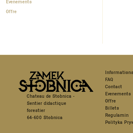
Evénements
Offre
Information
FAQ
Contact
Evénements
Château de Stobnica -
Offre
Sentier didactique
Billets
forestier
Regulamin
64-600 Stobnica
Polityka Pry