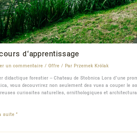
cours d’apprentissage
er un commentaire
/
Offre
/ Par
Przemek Królak
er didactique forestier – Château de Stobnica Lors d’une prom
ica, vous découvrirez non seulement des vues à couper le s
euses curiosités naturelles, ornithologiques et architectural
urs
a suite "
rentissage